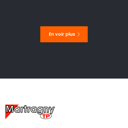
OUISTREHAM
La place Lofi à
Ouistreham Riva-Bella
Sur le front de mer de Ouistreham
En voir plus
Riva-Bella, un nouveau projet
d’aménagement urbain voit le jour
: la place Lofi. ...
Warning
: foreach() argument must be of type
array|object, bool given in
/home/martrau/www/wp-
content/themes/martragny/template-
parts/content-vignette-
realisation.php
on line
89