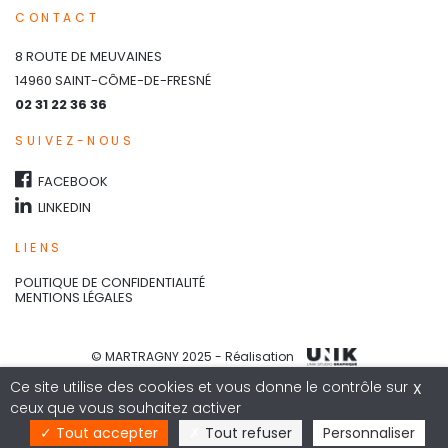
CONTACT
8 ROUTE DE MEUVAINES
14960 SAINT-CÔME-DE-FRESNÉ
02 31 22 36 36
SUIVEZ-NOUS
FACEBOOK
LINKEDIN
LIENS
POLITIQUE DE CONFIDENTIALITÉ
MENTIONS LÉGALES
© MARTRAGNY 2025
- Réalisation
Ce site utilise des cookies et vous donne le contrôle sur
X
ceux que vous souhaitez activer
Tout accepter
Tout refuser
Personnaliser