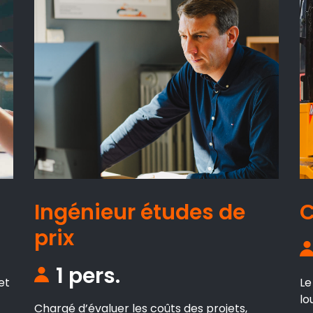
Ingénieur études de
C
prix
1 pers.
et
Le
lo
Chargé d’évaluer les coûts des projets,